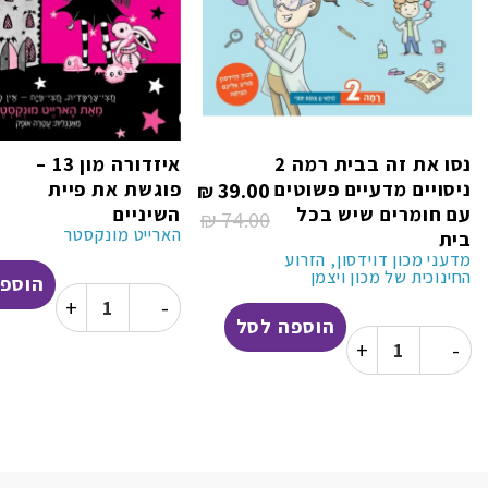
נסו את זה בבית רמה 2
איזדורה מון 13 –
המחיר
ניסויים מדעיים פשוטים
39.00
פוגשת את פיית
₪
הנוכחי
עם חומרים שיש בכל
השיניים
הוא:
₪
74.00
המחיר
הארייט מונקסטר
39.00 ₪.
בית
המקורי
מדעני מכון דוידסון, הזרוע
היה:
החינוכית של מכון ויצמן
74.00 ₪.
הוספה
כמות של איזדורה מון 13 - פוגשת את פיי
הוספה לסל
כמות של נסו את זה בבית רמה 2 ניסויים מדעיים פשוטים עם חומרים שיש בכל בית