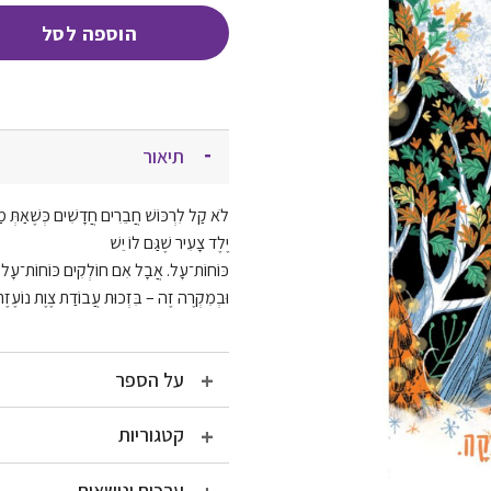
הוספה לסל
תיאור
לֹא קַל לִרְכּוֹשׁ חֲבֵרִים חֲדָשִׁים כְּשֶׁאַתְּ מַרְ
יֶלֶד צָעִיר שֶׁגַּם לוֹ יֵשׁ
כּו
ֹחוֹת־עָל. אֲבָל אִם חוֹלְקִים כּוֹחוֹת־עָל, זֶה
וּבְמִקְרֶה זֶה – בִּזְכוּת עֲבוֹדַת צֶוֶת נוֹעֶזֶת
על הספר
קטגוריות
ערכים ונושאים