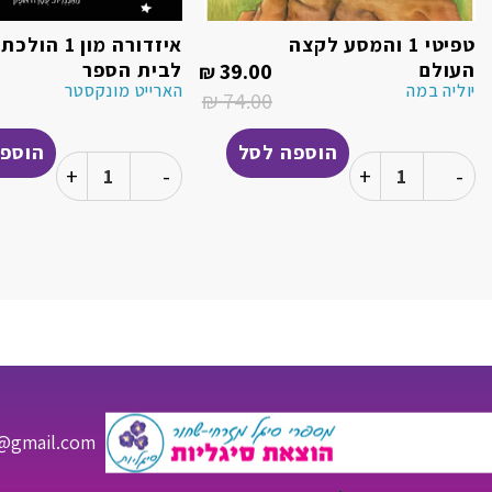
טפיטי 1 והמסע לקצה
איזדורה מון 1 הולכת
המחיר
העולם
39.00
לבית הספר
₪
הנוכחי
יוליה במה
הארייט מונקסטר
הוא:
₪
74.00
המחיר
39.00 ₪.
המקורי
היה:
הוספה לסל
הוספה
74.00 ₪.
כמות של טפיטי 1 והמסע לקצה העולם
כמות של איזדורה מון 1 הולכת לב
s@gmail.com