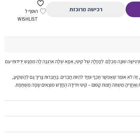
רכישה מרוכזת
הוסף ל
WISHLIST
גִּישָׁה שׁוֹנָה מִכֻּלָּם. לְמַזָּלָהּ שֶׁל קִיטִי, אִמָּא שֶׁלָּהּ אִרְגְּנָה לָהּ מִפְגָּשׁ יְדִידוּתִי עִם
 לֹא אוֹמֵר שֶׁאֶפְשָׁר תֶּכֶף וּמִיָּד לִהְיוֹת חֲבֵרִים. בַּחֲבֵרוּת צָרִיךְ גַּם לְהַשְׁקִיעַ,
 וְאַחֲרֶיהָ מִשְׁתֵּה חֲצוֹת קָסוּם – קִיטִי וִידִידָהּ הֶחָדָשׁ מוֹצְאִים שָׂפָה מְשֻׁתֶּפֶת.