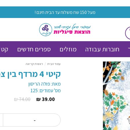
מעל 150 שח משלוח עד הבית חינם !
חוברות עבודה
מוזלים
ספרים חדשים
קטל
עמוד הבית
/
ראשית קריאה
קיטי 4 מרדף בין צמרות
מאת: פולה הריסון
מס' עמודים: 125
₪
74.00
₪
39.00
המחיר
המחיר
הנוכחי
המקורי
הוא:
היה:
כמות ש
74.00 ₪.
39.00 ₪.