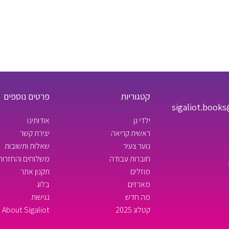
קטגוריות
פרטים נוספים
sigaliot.book
ילדי גן
אודותינו
ראשית קריאה
יצירת קשר
נוער צעיר
שאלות ותשובות
חוברות עבודה
משלוחים והחזרות
מוזלים
תקנון אתר
מארזים
בלוג
מה חדש
נגישות
קטלוג 2025
About Sigaliot