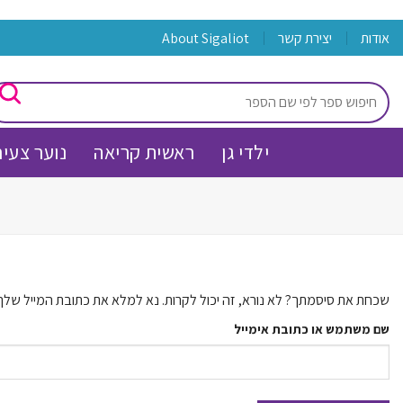
Skip
אודות
יצירת קשר
מעל 150 שח משלוח עד הבית חינם !
About Sigaliot
to
content
חיפוש
עבור:
ילדי גן
ראשית קריאה
נוער צעיר
שכחת את סיסמתך? לא נורא, זה יכול לקרות. נא למלא את כתובת המייל שלך 
שם משתמש או כתובת אימייל