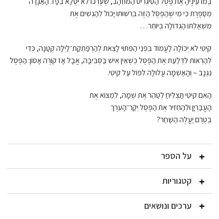
בְּמוֹ עֵינֶיהָ אֶת פֶּסֶל הַטִּיגְרִיס הַמּוּזְהָב, שֶׁעֶרְכּוֹ לֹא יְסֻלָּא בְּפָז. ה
ָאַגָּדָה
מְסַפֶּרֶת כִּי מִי שֶׁהַפֶּסֶל הַזֶּה בִּרְשׁוּתוֹ יָכוֹל לְהַגְשִׁים אֶת
מִשְׁאַלְתּוֹ הַגְּדוֹלָה בְּיוֹתֵר…
קִיטִי לֹא יְכוֹלָה לַעֲמוֹד בִּפְנֵי הַפִּתּוּי לָצֵאת לְהַרְפַּתְקַת־לַיְלָה קְטַנָּה, כְּדֵי
לְהַרְאוֹת לִדְלַעַת אֶת הַפֶּסֶל כְּשֶׁאֵין אִישׁ בַּסְּבִיבָה, אֲבָל אָז קוֹרֶה אָסוֹן: הַפֶּסֶל
נִגְנָב – וְהָאַשְׁמָה עֲלוּלָה לִפּוֹל עַל קִיטִי.
הַאִם קִיטִי תַּצְלִיחַ לְטַהֵר אֶת שְׁמָהּ, לִמְצוֹא אֶת
הָעֲבַרְיָן וּלְהַחְזִיר אֶת הַפֶּסֶל יְקַר־הָעֵרֶךְ
בְּטֶרֶם יַעֲלֶה הַשַּׁחַר?
על הספר
קטגוריות
ערכים ונושאים