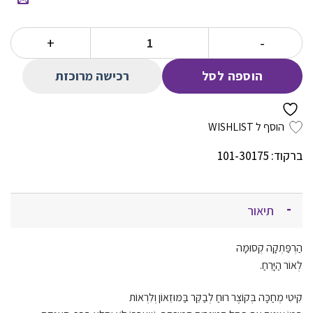
הנוכחי
המקורי
הוא:
היה:
כמות של קיטי 2 ואוצר הטיגריס
74.00 ₪.
39.00 ₪.
רכישה מרוכזת
הוספה לסל
הוסף ל WISHLIST
ברקוד: 101-30175
תיאור
הַרְפַּתְקָה קְסוּמָה
לְאוֹר הַיָּרֵחַ.
קִיטִי מְחַכָּה בְּקוֹצֶר רוּחַ לְבַקֵּר בַּמּוּזֵאוֹן וְלִרְאוֹת