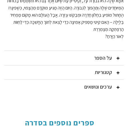
אִמָּא שֶׁלָּהּ הִיא גִּבּוֹרַת־עָל, וְקִיטִי יוֹדַעַת שֶׁיּוֹם אֶחָד גַּם הִיא תִּשְׁתַּמֵּשׁ בַּכּו
ֹחוֹת
הַמְּיוּחָדִים שֶׁלָּהּ וְתַהֲפוֹךְ לְגִבּוֹרָה. הַיּוֹם הַזֶּה מַגִּיעַ מוּקְדָם מֵהַצָּפוּי, כְּשֶׁפִיגָרוֹ
הֶחָתוּל מוֹפִיעַ בְּחַלּוֹן חַדְרָהּ וּמְבַקֵּשׁ עֶזְרָה. אֲבָל הָעוֹלָם הוּא מָקוֹם מַפְחִיד
בַּלַּיְלָה – הַאִם קִיטִי מַסְפִּיק אַמִּיצָה כְּדֵי לָצֵאת לְתוֹךְ הַחֲשֵׁכָה כְּדֵי לַחְווֹת
הַרְפַּתְקָה מְצַמְרֶרֶת
לְאוֹר הַיָּרֵחַ?
על הספר
קטגוריות
ערכים ונושאים
ספרים נוספים בסדרה