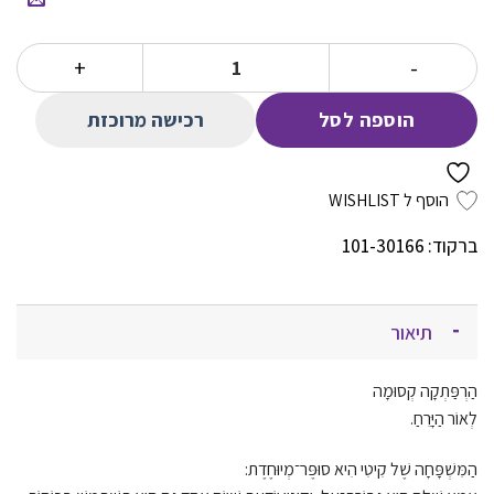
הנוכחי
המקורי
הוא:
היה:
כמות של קיטי 1 הצלה לאור ירח
74.00 ₪.
39.00 ₪.
רכישה מרוכזת
הוספה לסל
הוסף ל WISHLIST
ברקוד: 101-30166
תיאור
הַרְפַּתְקָה קְסוּמָה
לְאוֹר הַיָּרֵחַ.
הַמִּשְׁפָּחָה שֶׁל קִיטִי הִיא סוּפֶּר־מְיוּחֶדֶת: