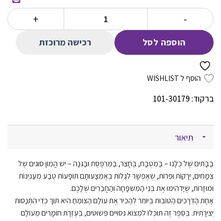
הוא:
היה:
כמות של נסו את זה בבית מעולם הצומח
74.00 ₪.
39.00 ₪.
רכישה מרוכזת
הוספה לסל
הוסף ל WISHLIST
ברקוד: 101-30179
תיאור
בַּבָּתִּים שֶׁל כֻּלָּנוּ – בַּמִּטְבָּח, בֶּחָצֵר, בַּמִּרְפֶּסֶת וּבַגִּנָּה – יֵשׁ הֲמוֹן סוּגִים שֶׁל
צְמָחִים, יְרָקוֹת וּפֵרוֹת, שֶׁאֶפְשָׁר לְגַלּוֹת בְּאֶמְצָעוּתָם תּוֹפָעוֹת טֶבַע מְעַנְיְנ
וֹת
וּמוּזָרוֹת, שֶׁיַּדְהִימוּ אֶת בְּנֵי הַמִּשְׁפָּחָה וְהַחֲבֵרִים שֶׁלָּכֶם.
אַחַת הַדְּרָכִים הַטּוֹבוֹת בְּיוֹתֵר לְהַכִּיר אֶת עוֹלַם הַצּוֹמֵחַ הִיא תּוֹךְ כְּדֵי הִתְנַסּוּת
יְצִירָתִית. בְּסֵפֶר זֶה תּוּכְלוּ לִמְצוֹא נִסּוּיִים פְּשׁוּטִים, בְּעֶזְרַת חוֹמָרִים מֵעוֹלַם