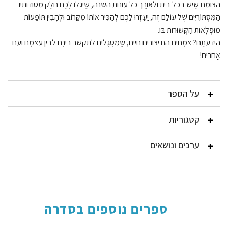
הַצּוֹמֵחַ שֶׁיֵּשׁ בְּכָל בַּיִת וּלְאוֹרֶךְ כָּל עוֹנוֹת הַשָּׁנָה, שֶׁיְּגַלּוּ לָכֶם חֵלֶק מִסּוֹדוֹתָיו
הַמִּסְתּוֹרִיִּים שֶׁל עוֹלָם זֶה, יַעַזְרוּ לָכֶם לְהַכִּיר אוֹתוֹ מִקָּרוֹב וּלְהָבִין תּוֹפָעוֹת
מוּפְלָאוֹת הַקְּשׁוּרוֹת בּוֹ.
הַיְדַעְתֶּם? צְמָחִים הֵם יְצוּרִים חַיִּים, שֶׁמְּסֻגָּלִים לְתַקְשֵׁר בֵּינָם לְבֵין עַצְמָם וְעִם
אֲחֵרִים!
על הספר
קטגוריות
ערכים ונושאים
ספרים נוספים בסדרה