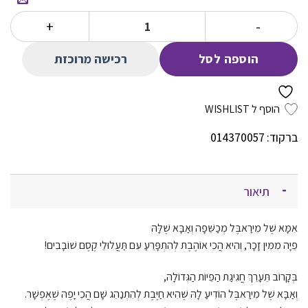
הוא:
היה:
כמות של מיראבל 1 ותעלולי הקסם
78.00 ₪.
39.00 ₪.
רכישה מרוכזת
הוספה לסל
הוסף ל WISHLIST
ברקוד: 014370057
תיאור
אִמָּא שֶׁל מִירַאבֶּל מְכַשֵּׁפָה וְאַבָּא שֶׁלָּהּ
פֵיָה מִמִּין זָכָר, וְהִיא הֲכִי אוֹהֶבֶת לְהִתְפָּרֵעַ עִם תַּעֲלוּלֵי קֶסֶם שׁוֹבָבִים!
בְּקָרוֹב תֵּעָרֵךְ חֲגִיגַת הַפֵיוֹת הַגְּדוֹלָה,
וְאַבָּא שֶׁל מִירַאבֶּל הוֹדִיעַ לָהּ שֶׁהִיא חַיֶּבֶת לְהִתְנַהֵג שָׁם הֲכִי יָפֶה שֶׁאֶפְשָׁר.