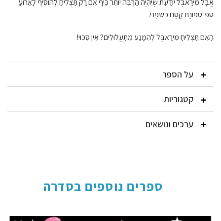
אֲבָל מִירַאבֶּל יוֹדַעַת שֶׁיִּהְיֶה הַרְבֵּה יוֹתֵר כֵּיף אִם רַק תַּצְלִיחַ לְהוֹסִיף לָאֵרוּעַ
טִפּ־טִפּוֹנֶת קֶסֶם כַּשְׁפָנִי.
הַאִם תַּצְלִיחַ מִירַאבֶּל לְהִמָּנַע מִתַּעֲלוּלִים? אֵין סִכּוּי!
על הספר
קטגוריות
ערכים ונושאים
ספרים נוספים בסדרה