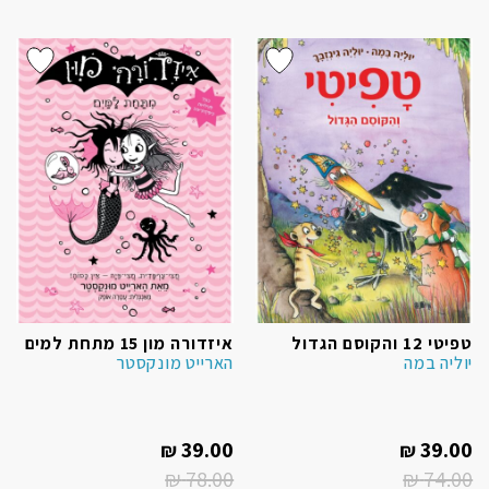
הוסף ל
הוסף ל
WISHLIST
WISHLIST
טפיטי 12 והקוסם הגדול
איזדורה מון 15 מתחת למים
יוליה במה
הארייט מונקסטר
המחיר
המחיר
39.00
39.00
₪
₪
הנוכחי
הנוכחי
הוא:
הוא:
₪
78.00
₪
74.00
המחיר
המחיר