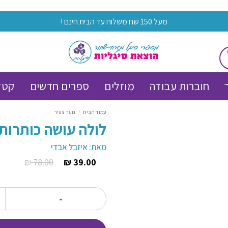
מעל 150 שח משלוח עד הבית חינם !
חוברות עבודה
מוזלים
ספרים חדשים
קטל
עמוד הבית
/
נוער צעיר
לולה עושה כותרות 2
מאת: איזבל אבדי
₪
78.00
₪
39.00
המחיר
המחיר
הנוכחי
המקורי
הוא:
היה:
כמו
78.00 ₪.
39.00 ₪.