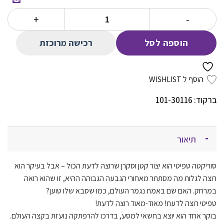
הוא:
היה:
כמות של טפיטי 1 והמסע לקצה העולם
74.00 ₪.
39.00 ₪.
רכישה מרוכזת
הוספה לסל
הוסף ל WISHLIST
ברקוד: 101-30116
תיאור
סוריקטה טפיטי הוא יצור קטן וסקרן שרוצה לדעת הכול – אבל בעיקר הוא
רוצה לגלות מה מסתתר מאחורי הגבעה הגבוהה ההיא, זו שהוא רואה
במרחק. האם שם באמת נגמר העולם, כמו שסבא שלו טוען?
טפיטי רוצה לדעת! מאוד-מא
וד רוצה לדעת!
בוקר אחד הוא יוצא בחשאי למסע, בדרכו להרפתקה נועזת בקצה העולם.