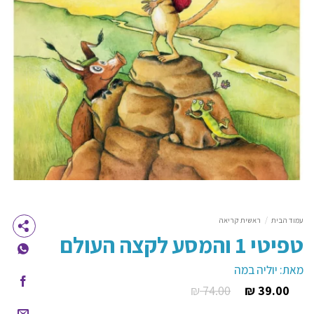
עמוד הבית
/
ראשית קריאה
טפיטי 1 והמסע לקצה העולם
מאת: יוליה במה
₪
74.00
₪
39.00
המחיר
המחיר
הנוכחי
המקורי