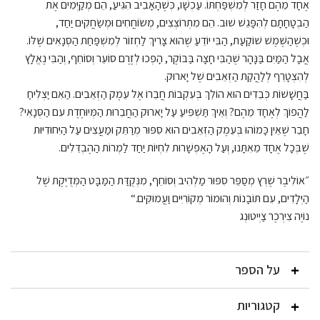
אֶחָד מֵהֶם חָזַר לְמִשְׁפַּחְתּוֹ. עַכְשָׁו, כְּשֶׁהָאָבִיב הִגִּיעַ, הֵם מְקַיְּמִים אֶת
הַבְטָחָתָם לְהִפָּגֵשׁ שׁוּב. הֵם מִתְרוֹצְצִים, מְשׂוֹחֲחִים וּמְשַׂחֲקִים יַחַד,
וּכְשֶׁהַשֶּׁמֶשׁ שׁוֹקַעַת, הַבִּי יוֹדֵעַ שֶׁהוּא צָרִיךְ לַחְזוֹר לְמִשְׁפַּחַת הַסְּנָאִים שֶׁלּוֹ.
אֲבָל הַמַּיִם בַּנָּהָר שֶׁהַבִּי חָצָה בַּבּוֹקֶר, הָפְכוּ לְזֶרֶם סוֹעֵר וְסוֹחֵף, וְהַבִּי נֶאֱלָץ
לְהִצְטָרֵף לְלַהֲקַת הַזְּאֵבִים שֶׁל יָארוּק.
בַּחֲשָׁשׁוֹת כְּבֵדִים הוּא הוֹלֵךְ בְּעִקְבוֹת חֲבֵרוֹ אֶל עֵמֶק הַזְּאֵבִים. הַאִם יַצְלִיחַ
לַהֲפוֹךְ לְאֶחָד מֵהֶם? וְאֵיךְ תַּשְׁפִּיעַ עַל יָארוּק הַחֲבֵרוּת הַמְּיוּחֶדֶת עִם הַסְּנָאִי?
חָבֵר שֶׁאֵין כָּמוֹהוּ בְּעֵמֶק הַזְּאֵבִים הוּא סִפּוּר מְרַתֵּק וּמַעֲצִים עַל הַיִּחוּדִיּוּת
שֶׁבְּכָל אֶחָד מֵאִתָּנוּ, וְעַל הָאֶפְשָׁרוּת לִחְיוֹת יַחַד לַמְרוֹת הַהֶבְדֵּלִים.
״אוֹלִיבֶר שֶׁרְץ מְסַפֵּר סִפּוּר מַלְהִיב וְסוֹחֵף, מִנְּקֻדַּת הַמַּבָּט הַמְּדֻיֶּקֶת שֶׁל
הַיְּלָדִים, עִם תּוֹבָנוֹת וְהוּמוֹר מְקוֹרִיִּים וַעֲמוּקִּים.“
נוֹיֶה צִירְכֶר צַיְיטוּנְג
על הספר
קטגוריות