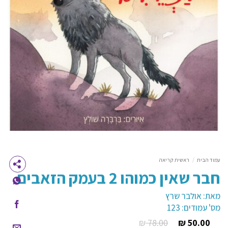
עמוד הבית
/
ראשית קריאה
חבר שאין כמוהו 2 בעמק הזאבים
מאת: אולבר שרץ
מס' עמודים: 123
₪
78.00
₪
50.00
המחיר
המחיר