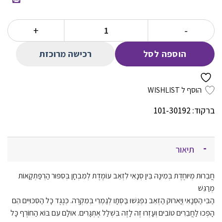
הנוכחי
המקורי
הוא:
היה:
כמות של חבר שאין כמוהו 2 בעמק הזאבים
78.00 ₪.
50.00 ₪.
רכישה מרוכזת
הוספה לסל
הוסף ל WISHLIST
ברקוד: 101-30192
תיאור
חֲבֵרוּת מְיוּחֶדֶת בְּמִינָהּ בֵּין סְנָאִי לִזְאֵב עוֹמֶדֶת לְמִבְחָן בְּסִפּוּר הַרְפַּתְקָאוֹת
מְרַגֵּשׁ
הַבִּי הַסְּנָאִי וְיָארוּק הַזְּאֵב נִפְגְּשׁוּ בַּסְּתָו לְגַמְרֵי בְּמִקְרֶה. כְּנֶגֶד
כָּל הַסִּכּוּיִים הֵם
הָפְכוּ לַחֲבֵרִים טוֹבִים וְעָזְרוּ זֶה לָזֶה בִּשְׁלַל אֶתְגָּרִים. אוּלָם עִם בּוֹא הַחוֹרֶף כָּל