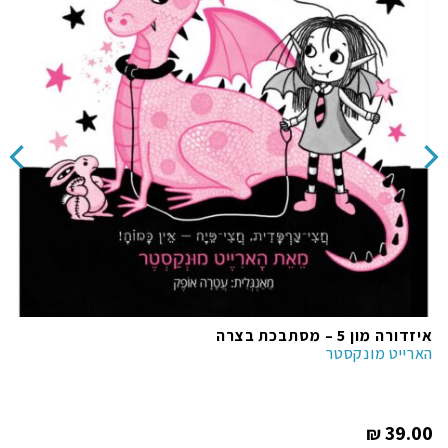
איזדורה מון 5 – מסתבכת בצרה
הארייט מונקסטר
המחיר
39.00
₪
הנוכחי