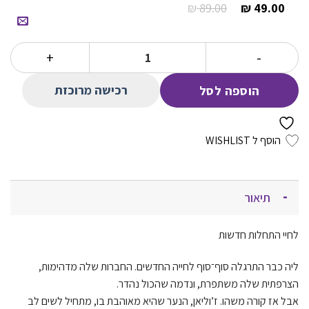
₪
89.00
₪
49.00
המחיר
המחיר
הנוכחי
המקורי
הוא:
היה:
כמות של החדשה בכתה 2 התאהבות ראשונה
89.00 ₪.
49.00 ₪.
רכישה מרוכזת
הוספה לסל
הוסף ל WISHLIST
תיאור
לחיי התחלות חדשות
ליה כבר התרגלה סוף־סוף לחייה החדשים. החברות שלה מדהימות,
הצרפתית שלה משתפרת, ונדמה שהכול נהדר.
אבל אז קורה משהו. ז’וליאן, הנער שהיא מאוהבת בו, מתחיל לשים לב