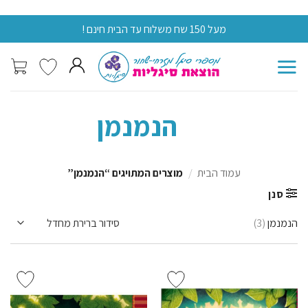
Skip
מעל 150 שח משלוח עד הבית חינם !
מעל 0
to
content
הנמנמן
עמוד הבית
/
מוצרים המתויגים “הנמנמן”
סנן
הנמנמן
(3)