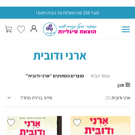
Skip
מעל 150 שח משלוח עד הבית חינם !
מעל 0
to
content
ארני ודובית
עמוד הבית
/
מוצרים המתויגים “ארני ודובית”
סנן
ארני ודובית
(3)