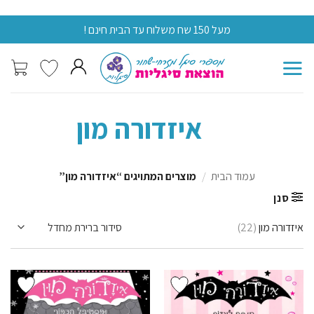
Skip
מעל 150 שח משלוח עד הבית חינם !
מעל 0
to
content
איזדורה מון
עמוד הבית
/
מוצרים המתויגים “איזדורה מון”
סנן
איזדורה מון
(22)