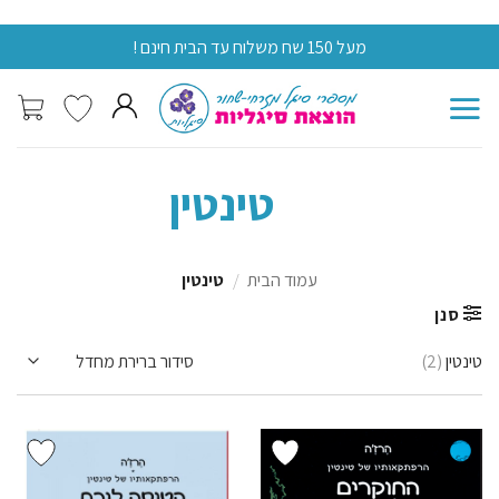
Skip
מעל 150 שח משלוח עד הבית חינם !
מעל 0
to
content
טינטין
עמוד הבית
/
טינטין
סנן
טינטין
(2)