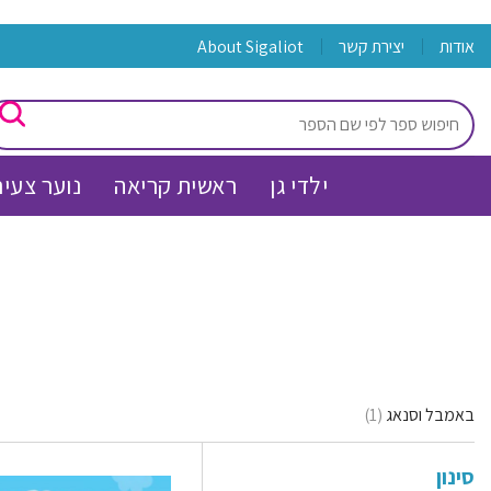
Skip
אודות
יצירת קשר
מעל 150 שח משלוח עד הבית חינם !
About Sigaliot
to
content
חיפוש
עבור:
ילדי גן
ראשית קריאה
נוער צעיר
באמבל וסנאג
(1)
סינון