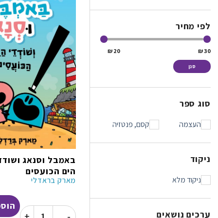
לפי מחיר
20 ₪
30 ₪
סנן
סוג ספר
העצמה
קסם, פנטזיה
ניקוד
באמבל וסנאג ושודד
הים הכועסים
ניקוד מלא
מארק בראדלי
הוספ
ערכים נושאים
כמות של באמבל 